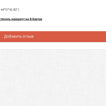
 44°57'45.82")
строить маршрут на Я.Картах
Добавить отзыв