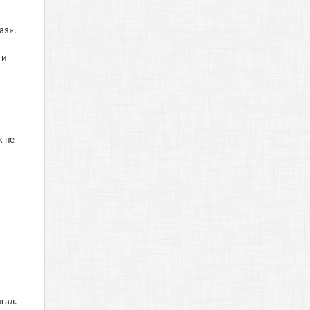
ая».
 и
к не
гал.