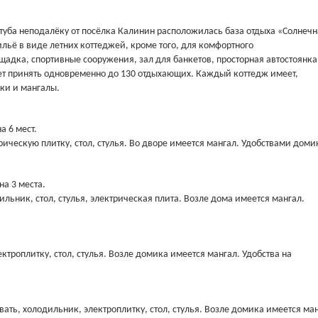
хтуба неподалёку от посёлка Калинин расположилась база отдыха «Солнечн
льё в виде летних коттеджей, кроме того, для комфортного
адка, спортивные сооружения, зал для банкетов, просторная автостоянка
ет принять одновременно до 130 отдыхающих. Каждый коттедж имеет,
ки и мангалы.
а 6 мест.
рическую плитку, стол, стулья. Во дворе имеется мангал. Удобствами доми
а 3 места.
льник, стол, стулья, электрическая плита. Возле дома имеется мангал.
ктроплитку, стол, стулья. Возле домика имеется мангал. Удобства на
ать, холодильник, электроплитку, стол, стулья. Возле домика имеется ман