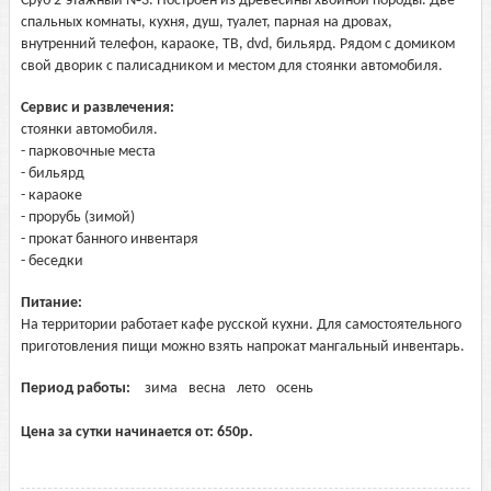
Сруб 2-этажный №3. Построен из древесины хвойной породы. Две
спальных комнаты, кухня, душ, туалет, парная на дровах,
внутренний телефон, караоке, ТВ, dvd, бильярд. Рядом с домиком
свой дворик с палисадником и местом для стоянки автомобиля.
Сервис и развлечения:
стоянки автомобиля.
- парковочные места
- бильярд
- караоке
- прорубь (зимой)
- прокат банного инвентаря
- беседки
Питание:
На территории работает кафе русской кухни. Для самостоятельного
приготовления пищи можно взять напрокат мангальный инвентарь.
Период работы:
зима
весна
лето
осень
Цена за сутки начинается от:
650
р.