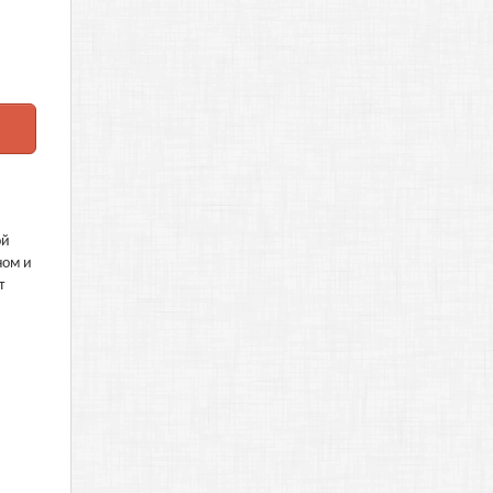
ой
ном и
т