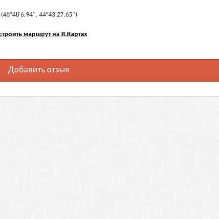
48°48'6.94", 44°43'27.65")
строить маршрут на Я.Картах
Добавить отзыв