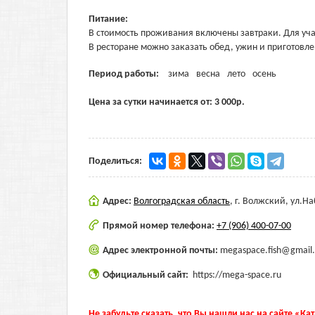
Питание:
В стоимость проживания включены завтраки. Для уча
В ресторане можно заказать обед, ужин и приготовл
Период работы:
зима
весна
лето
осень
Цена за сутки начинается от:
3 000
р.
Поделиться:
Адрес:
Волгоградская область
,
г. Волжский, ул.Н
Прямой номер телефона:
+7 (906) 400-07-00
Адрес электронной почты:
megaspace.fish@gmail
Официальный сайт:
https://mega-space.ru
Не забудьте сказать, что Вы нашли нас на сайте «Ка