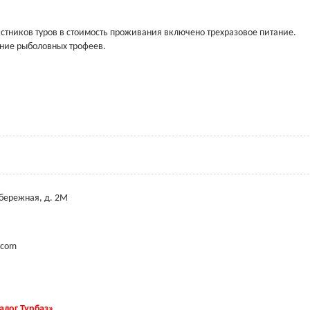
стников туров в стоимость проживания включено трехразовое питание.
ение рыболовных трофеев.
абережная, д. 2М
.com
талог Турбаз»