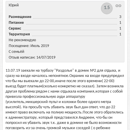
Юрий
1.5
Размещение
3
Питание
1
Сервис
1
Территория
1
Не рекомендую
Посещение: Июль 2019
С семьёй
Отзыв написан: 14/07/2019
13.07.19 заехали на турбазу "Раздолье" в домик №2 для отдыха, и
сразу на входе началось непонятное.Охраник на входе предупредил
что-бы мы выехали до 22-00,иначе после этого времени( 22-00)
выезд будет платным(сколько конкретно не сказал). Затем возникла
другая проблема:рядом с нами отдыхала компания,которая с собой
привезла профессиональную ауди аппаратуру
(усилитель,микшерский пульт и колонки более одного метра
высотой). На просьбу чуть убавить звук был дан ответ, что до 22
имеют право включать на полную мощность.После этого обратились
к администратору, который представился Андреем, что-бы он
попросил их убавить звук т.к. даже в домике не было возможности
поговорить из-за очень громкой музыки соседей ( о ребенке