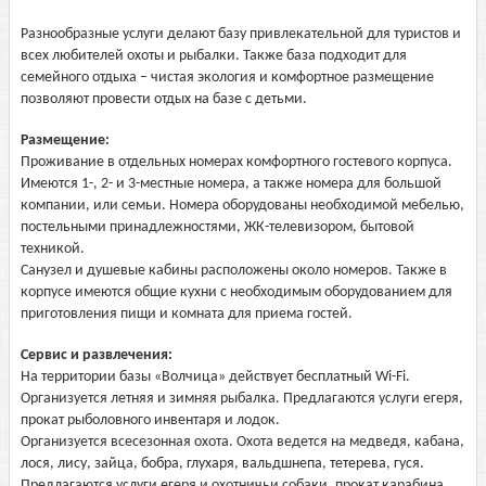
Разнообразные услуги делают базу привлекательной для туристов и
всех любителей охоты и рыбалки. Также база подходит для
семейного отдыха – чистая экология и комфортное размещение
позволяют провести отдых на базе с детьми.
Размещение:
Проживание в отдельных номерах комфортного гостевого корпуса.
Имеются 1-, 2- и 3-местные номера, а также номера для большой
компании, или семьи. Номера оборудованы необходимой мебелью,
постельными принадлежностями, ЖК-телевизором, бытовой
техникой.
Санузел и душевые кабины расположены около номеров. Также в
корпусе имеются общие кухни с необходимым оборудованием для
приготовления пищи и комната для приема гостей.
Сервис и развлечения:
На территории базы «Волчица» действует бесплатный Wi-Fi.
Организуется летняя и зимняя рыбалка. Предлагаются услуги егеря,
прокат рыболовного инвентаря и лодок.
Организуется всесезонная охота. Охота ведется на медведя, кабана,
лося, лису, зайца, бобра, глухаря, вальдшнепа, тетерева, гуся.
Предлагаются услуги егеря и охотничьи собаки, прокат карабина,