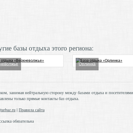
гие базы отдыха этого региона:
неволжье
Орлинка
ником, занимая нейтральную сторону между базами отдыха и посетителям
авлены только прямые контакты баз отдыха.
turbaz.ru
|
Правила сайта
ссылка обязательна