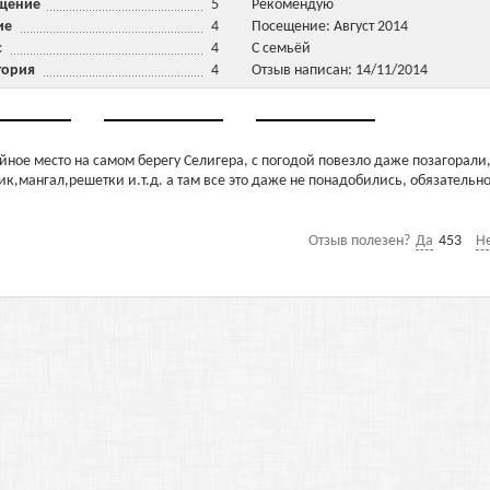
ещение
5
Рекомендую
ние
4
Посещение: Август 2014
ис
4
С семьёй
тория
4
Отзыв написан: 14/11/2014
ойное место на самом берегу Селигера, с погодой повезло даже позагорали
лик,мангал,решетки и.т.д. а там все это даже не понадобились, обязательн
Отзыв полезен?
Да
453
Н