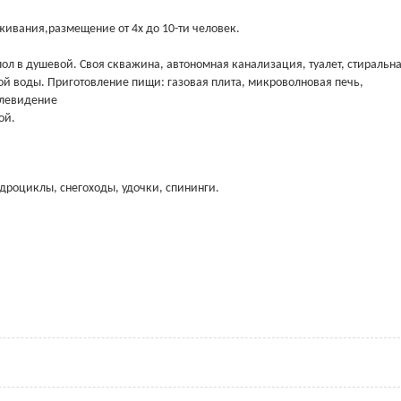
живания,размещение от 4х до 10-ти человек.
ол в душевой. Своя скважина, автономная канализация, туалет, стиральн
ой воды. Приготовление пищи: газовая плита, микроволновая печь,
елевидение
ой.
адроциклы, снегоходы, удочки, спининги.