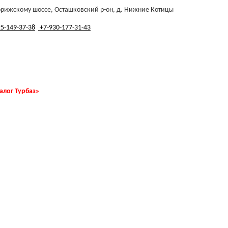
орижскому шоссе, Осташковский р-он, д. Нижние Котицы
5-149-37-38
+7-930-177-31-43
талог Турбаз»