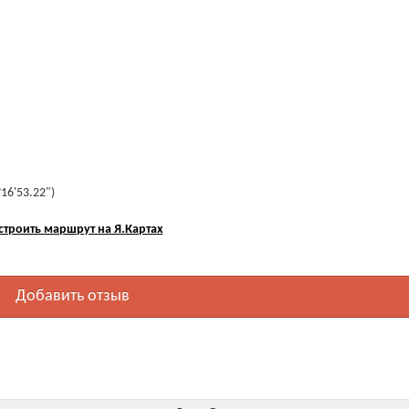
°16'53.22")
строить маршрут на Я.Картах
Добавить отзыв