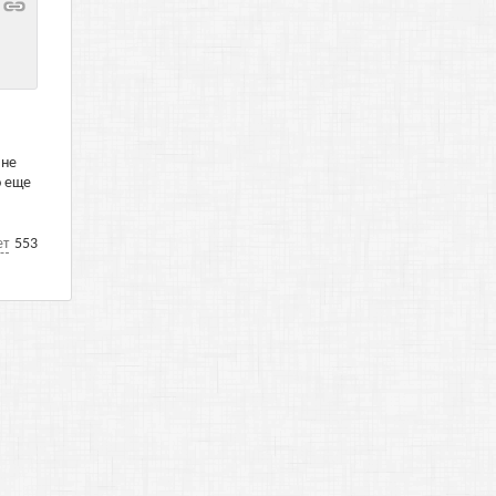
,не
о еще
ет
553