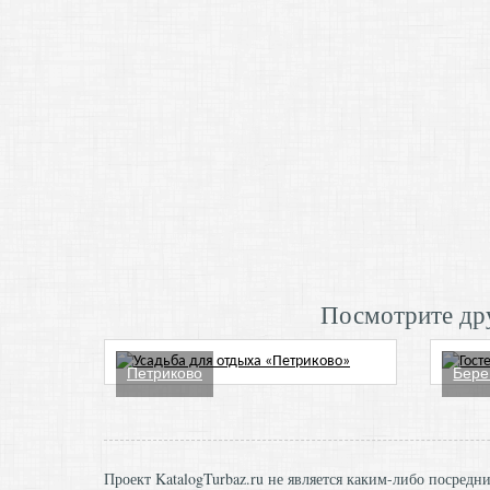
Посмотрите дру
Петриково
Бере
Проект KatalogTurbaz.ru не является каким-либо посред