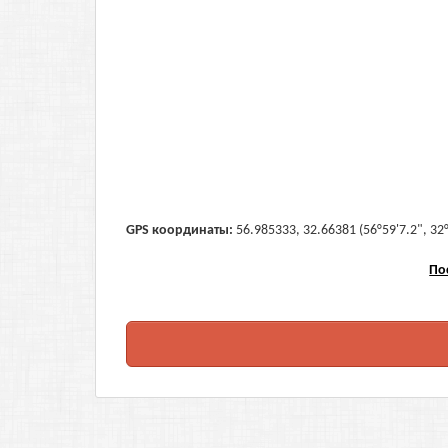
GPS координаты:
56.985333, 32.66381 (56°59'7.2", 32
По