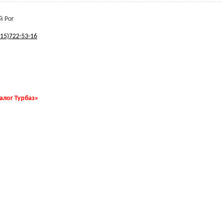
й Рог
915)722-53-16
талог Турбаз»