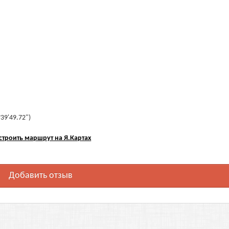
°39'49.72")
строить маршрут на Я.Картах
Добавить отзыв