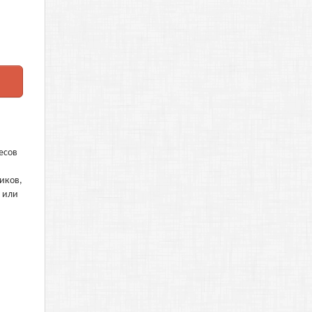
есов
иков,
 или