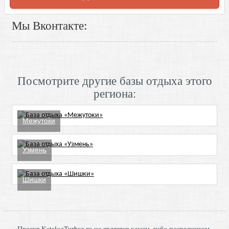
Мы Вконтакте:
Посмотрите другие базы отдыха этого
региона:
Межутоки
Узмень
Шишки
Проект KatalogTurbaz.ru не является каким-либо посредником,