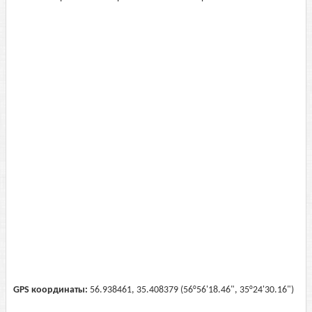
GPS координаты:
56.938461, 35.408379 (56°56'18.46", 35°24'30.16")