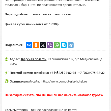
На территории комплекса работает ресторан с банкетным залом,
столовая и бар. Питание оплачивается дополнительно.
Период работы:
зима
весна
лето
осень
Цена за сутки начинается от:
1 030
р.
Поделиться:
Адрес:
Тверская область
,
Калининский р-н, с/п Медновское, д.
Ямок
Прямой номер телефона:
+7 (4822) 79-02-75
+7 (903) 075-32-32
Официальный сайт:
http://www.computeria-hotel.ru
Не забудьте сказать, что Вы нашли нас на сайте «Каталог Турбаз»
«Компьютерия» - точное расположение на карте: