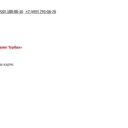
920) 188-88-10
+7 (495) 795-06-76
талог Турбаз»
а карте: