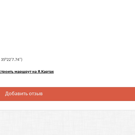
 35°22'7.74")
строить маршрут на Я.Картах
Добавить отзыв