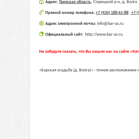
Адрес:
Тверская область
,
Старицкий р-н, д. Волга
Прямой номер телефона:
+7 (920) 188-61-88
+7 (
Адрес электронной почты:
info@bar-us.ru
Официальный сайт:
http://www.bar-us.ru
Не забудьте сказать, что Вы нашли нас на сайте «Ка
«Барская усадьба (д. Волга)» - точное расположение н