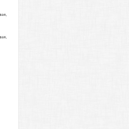
вая,
вая,