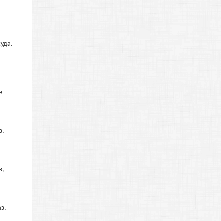
суда.
е
з,
з,
аз,