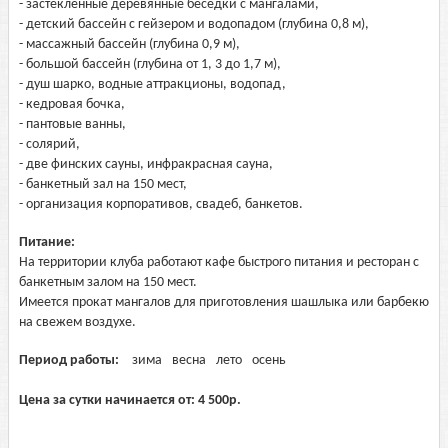
- застекленные деревянные беседки с мангалами,
- детский бассейн с гейзером и водопадом (глубина 0,8 м),
- массажный бассейн (глубина 0,9 м),
- большой бассейн (глубина от 1, 3 до 1,7 м),
- душ шарко, водные аттракционы, водопад,
- кедровая бочка,
- пантовые ванны,
- солярий,
- две финских сауны, инфракрасная сауна,
- банкетный зал на 150 мест,
- организация корпоративов, свадеб, банкетов.
Питание:
На территории клуба работают кафе быстрого питания и ресторан с
банкетным залом на 150 мест.
Имеется прокат мангалов для приготовления шашлыка или барбекю
на свежем воздухе.
Период работы:
зима
весна
лето
осень
Цена за сутки начинается от:
4 500
р.