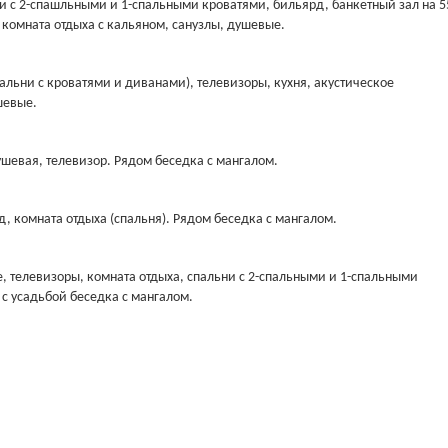
ни с 2-спашльными и 1-спальными кроватями, бильярд, банкетный зал на 5
, комната отдыха с кальяном, санузлы, душевые.
пальни с кроватями и диванами), телевизоры, кухня, акустическое
шевые.
душевая, телевизор. Рядом беседка с мангалом.
д, комната отдыха (спальня). Рядом беседка с мангалом.
е, телевизоры, комната отдыха, спальни с 2-спальными и 1-спальными
 с усадьбой беседка с мангалом.