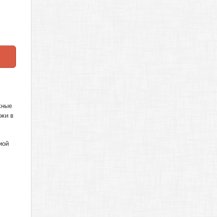
жные
джи в
мой