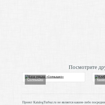
Посмотрите дру
Солнышко
Каза
Проект KatalogTurbaz.ru не является каким-либо посред