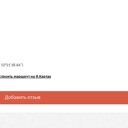
 52°21'18.64")
строить маршрут на Я.Картах
Добавить отзыв