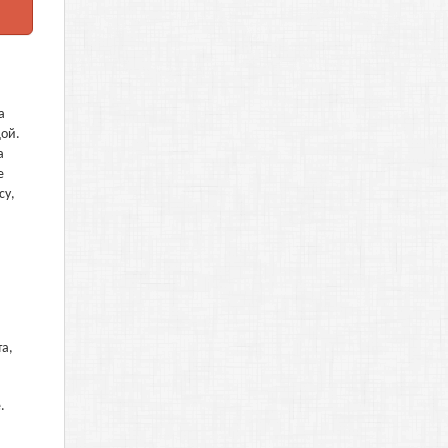
а
дой.
а
е
су,
та,
.