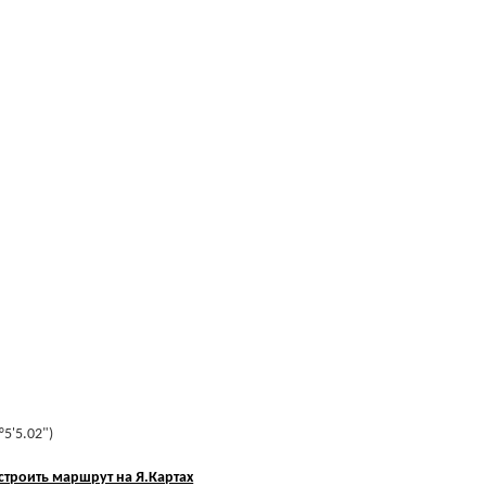
°5'5.02")
строить маршрут на Я.Картах