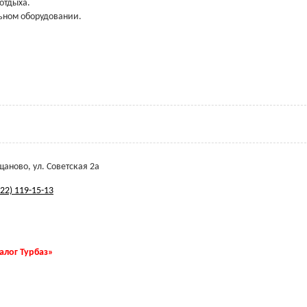
отдыха.
льном оборудовании.
щаново, ул. Советская 2а
22) 119-15-13
талог Турбаз»