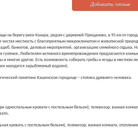
Добавить отзыв
щи на берегу реки Кунара, рядом с деревней Прищаново, в 95 км от город
ки чистая местность с благоприятным микроклиматом и живописной приро
вадеб, банкетов, деловых мероприятий, организацию семейного отдыха. Н
ые гуляния. Любителям активного времяпровождения предлагаются конны
ы и многое другое. Есть возможность собирать грибы и ягоды в местном ле
рии находится зарыбляемый водоем).
гический памятник Кашинское городище – стоянка древнего человека.
три односпальные кровати с постельным бельем), телевизор, ванная комна
вати.
ьная кровать с постельным бельем), телевизор, ванная комната, отопление