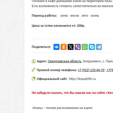
Питание в кафе домашней кухни на территории базы 
Есть возможность готовить самостоятельно на манга
Период работы:
зима
весна
лето
осень
Цена за сутки начинается от:
200
р.
Поделиться:
Адрес:
Свердловская область
,
Богданович, с. При
Прямой номер телефона:
+7 (922) 133-44-70
+7(9
Официальный сайт:
http://koyash96.ru
Не забудьте сказать, что Вы нашли нас на сайте «Ка
«Кояш» - точное расположение на карте: