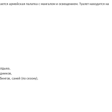
ается армейская палатка с мангалом и освещением. Туалет находится на
отдыха,
здников,
ингов, саней (по сезону),