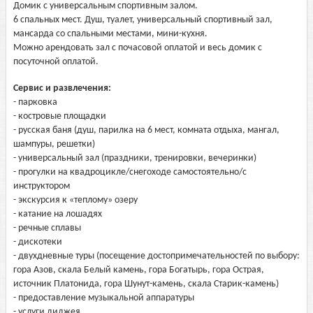
Домик с универсальным спортивным залом.
6 спальных мест. Душ, туалет, универсальный спортивный зал,
мансарда со спальными местами, мини-кухня.
Можно арендовать зал с почасовой оплатой и весь домик с
посуточной оплатой.
Сервис и развлечения:
- парковка
- костровые площадки
- русская баня (душ, парилка на 6 мест, комната отдыха, мангал,
шампуры, решетки)
- универсальный зал (праздники, тренировки, вечеринки)
- прогулки на квадроцикле/снегоходе самостоятельно/с
инструктором
- экскурсия к «теплому» озеру
- катание на лошадях
- речные сплавы
- дискотеки
- двухдневные туры (посещение достопримечательностей по выбору:
гора Азов, скала Белый камень, гора Богатырь, гора Острая,
источник Платонида, гора Шунут-камень, скала Старик-камень)
- предоставление музыкальной аппаратуры
- услуги диджея