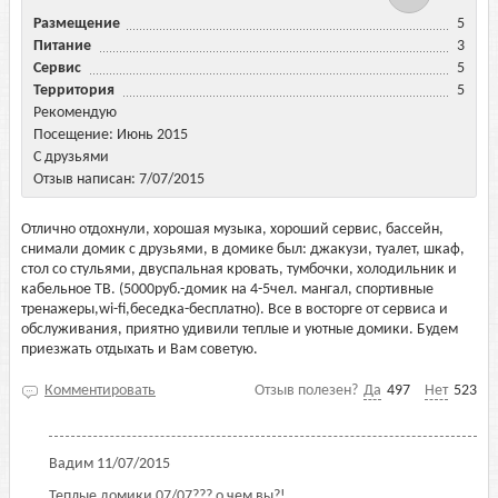
Размещение
5
Питание
3
Сервис
5
Территория
5
Рекомендую
Посещение: Июнь 2015
С друзьями
Отзыв написан: 7/07/2015
Отлично отдохнули, хорошая музыка, хороший сервис, бассейн,
снимали домик с друзьями, в домике был: джакузи, туалет, шкаф,
стол со стульями, двуспальная кровать, тумбочки, холодильник и
кабельное ТВ. (5000руб.-домик на 4-5чел. мангал, спортивные
тренажеры,wi-fi,беседка-бесплатно). Все в восторге от сервиса и
обслуживания, приятно удивили теплые и уютные домики. Будем
приезжать отдыхать и Вам советую.
Комментировать
Отзыв полезен?
Да
497
Нет
523
Вадим
11/07/2015
Теплые домики 07/07??? о чем вы?!