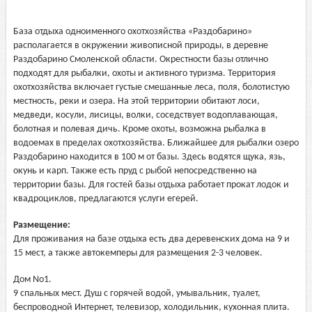
База отдыха одноименного охотхозяйства «Раздобарино»
располагается в окружении живописной природы, в деревне
Раздобарино Смоленской области. Окрестности базы отлично
подходят для рыбалки, охоты и активного туризма. Территория
охотхозяйства включает густые смешанные леса, поля, болотистую
местность, реки и озера. На этой территории обитают лоси,
медведи, косули, лисицы, волки, соседствует водоплавающая,
болотная и полевая дичь. Кроме охоты, возможна рыбалка в
водоемах в пределах охотхозяйства. Ближайшее для рыбалки озеро
Раздобарино находится в 100 м от базы. Здесь водятся щука, язь,
окунь и карп. Также есть пруд с рыбой непосредственно на
территории базы. Для гостей базы отдыха работает прокат лодок и
квадроциклов, предлагаются услуги егерей.
Размещение:
Для проживания на базе отдыха есть два деревенских дома на 9 и
15 мест, а также автокемперы для размещения 2-3 человек.
Дом No1.
9 спальных мест. Душ с горячей водой, умывальник, туалет,
беспроводной Интернет, телевизор, холодильник, кухонная плита.