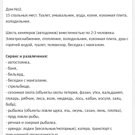
Дом No2.
15 спальных мест. Туалет, умывальник, вода, кухня, кухонная плита,
холодильник.
Шесть кемперов (автодомов) вместимостью по 2-3 человека.
Электроснабжение, отопление, холодильник, кухонная плита, душ с
горячей водой, туалет, телевизор, беседка с мангалом.
Сервис и развлечения:
- автостоянка,
- баня,
- бильярд,
- беседки с мангалами,
- стрельбище,
- сезонная охота (объекты охоты тетерев, фазан, утка, вальдшнеп,
глухарь, рябчик, лиса, волк, медведь, лось, кабан, косуля, заяц,
бобр),
- рыбалка (объекты ловли щука, язь, окунь, сазан, линь, плотва),
- пруд ловли рыбы,
- речная и озерная рыбалка,
- аренда: лодки (весельные/моторные), катера, транспорт с
повышенной проходимостью,