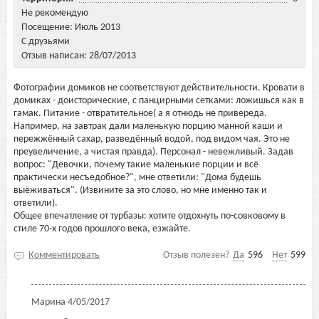
Не рекомендую
Посещение: Июль 2013
С друзьями
Отзыв написан: 28/07/2013
Фотографии домиков не соответствуют действительности. Кровати в
домиках - доисторические, с панцирными сетками: ложишься как в
гамак. Питание - отвратительное( а я отнюдь не привереда.
Например, на завтрак дали маленькую порцию манной каши и
пережжённый сахар, разведённый водой, под видом чая. Это не
преувеличение, а чистая правда). Персонал - невежливый. Задав
вопрос: "Девочки, почему такие маленькие порции и всё
практически несъедобное?", мне ответили: "Дома будешь
выёживаться". (Извините за это слово, но мне именно так и
ответили).
Общее впечатление от турбазы: хотите отдохнуть по-совковому в
стиле 70-х годов прошлого века, езжайте.
Комментировать
Отзыв полезен?
Да
596
Нет
599
Марина
4/05/2017