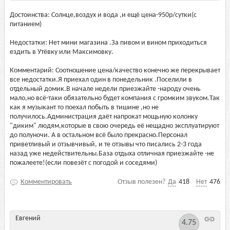
Достоинства: Солнце,воздух и вода ,и ещё цена-950р/сутки(с
питанием)
Недостатки: Нет мини магазина .За пивом и вином приходиться
ездить в Утёвку или Максимовку.
Комментарий: Соотношение цена/качество конечно же перекрывает
все недостатки.Я приехал один в понедельник .Поселили в
отдельный домик.В начале недели приезжайте -народу очень
мало,но всё-таки обязательно будет компания с громким звуком.Так
как я музыкант то поехал побыть в тишине ,но не
получилось.Администрация даёт напрокат мощьную колонку
"диким" людям,которые в свою очередь её нещадно эксплуатируют
до полуночи. А в остальном всё было прекрасно.Персонал
приветливый и отзывчивый, и те отзывы что писались 2-3 года
назад уже недействительны.База отдыха отличная приезжайте -не
пожалеете!(если повезёт с погодой и соседями)
Комментировать
Отзыв полезен?
Да
418
Нет
476
Евгений
4.75