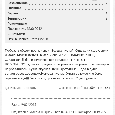
Размещение
2
Питание
3
Сервис
1
Территория
2
Рекомендую
Посещение: Май 2012
С друзьями
Отзыв написан: 29/03/2013
Турбаза в общем нормальная. Воздух чистый. Отдыхали с друзьями
и маленькими детьми в мае-июне 2012, КОМАРОВ!!! ППЦ -
ОДОЛЕЛИ!!! были скуплены все средства - НИЧЕГО НЕ
ПОМОГАЛО!!..администрация - говорила что морили.....но комаров
не убавлялось..Кухня вкусная, цены доступные. Вода в душе -
воняет сероводородом.Номера чистые. Жили в люксе - не было
горячей воды))) бегали к друзьям купаться))...Отдых удался.
Комментировать
Отзыв полезен?
Да
589
Нет
654
Елена
9/02/2015
Отдыхали с мужем 10 дней - все КЛАСС! Ни комаров,ни каких