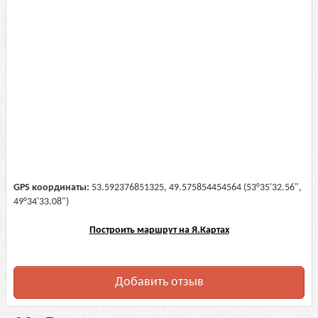
GPS координаты:
53.592376851325, 49.575854454564 (53°35'32.56",
49°34'33.08")
Построить маршрут на Я.Картах
Добавить отзыв