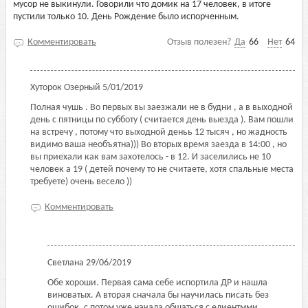
мусор не выкинули. Говорили что домик на 17 человек, в итоге
пустили только 10. День Рождение было испорченным.
Комментировать
Отзыв полезен?
Да
66
Нет
64
Хуторок Озерный
5/01/2019
Полная чушь . Во первых вы заезжали не в будни , а в выходной
день с пятницы по субботу ( считается день выезда ). Вам пошли
на встречу , потому что выходной деньь 12 тысяч , но жадность
видимо ваша необъятна))) Во вторых время заезда в 14:00 , но
вы приехали как вам захотелось - в 12. И заселились не 10
человек а 19 ( детей почему то не считаете, хотя спальные места
требуете) очень весело ))
Комментировать
Светлана
29/06/2019
Обе хороши. Первая сама себе испортила ДР и нашла
виноватых. А вторая сначала бы научилась писать без
ошибок, с потом уже начала общаться с елиентмми