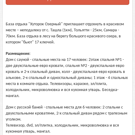
База отдыха "Хуторок Озерный" приглашаeт отдохнуть в красивом
месте – неподалеку от с. Ташла (1км), Тольятти - 25км, Самара -
70км. База отдыха в лесу на берегу большого красивого озера, в
котором "бьют" 17 ключей.
Размещение:
Дом с сауной - спальные места на 17 человек: 2этаж спальня №1 -
две двухспальные евро кровати, спальня №2 - двухспальная евро
кровать и 2-х спальный диван, холл - двухспальная евро кровать в
алькове, 2-х спальный и односпальный диваны; 1 этаж - 4 спальных
места в комнате отдыха. Телевизоры, караоке, эл/плита,
холодильник, микроволновка и вся кухонная утварь. Беседка-
мангал.
Дом с русской баней - спальные места для 6 человек: 2 спальни с
двухспальными кроватями, 2-х спальный диван рядом с трапезным
уголком.
Телевизор, dvd, эл/плитка, холодильник, микроволновка и вся
кухонная утварь, мангал.