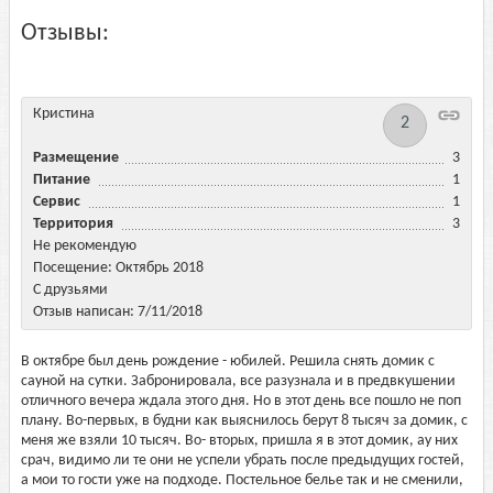
Отзывы:
Кристина
2
Размещение
3
Питание
1
Сервис
1
Территория
3
Не рекомендую
Посещение: Октябрь 2018
С друзьями
Отзыв написан: 7/11/2018
В октябре был день рождение - юбилей. Решила снять домик с
сауной на сутки. Забронировала, все разузнала и в предвкушении
отличного вечера ждала этого дня. Но в этот день все пошло не поп
плану. Во-первых, в будни как выяснилось берут 8 тысяч за домик, с
меня же взяли 10 тысяч. Во- вторых, пришла я в этот домик, ау них
срач, видимо ли те они не успели убрать после предыдущих гостей,
а мои то гости уже на подходе. Постельное белье так и не сменили,