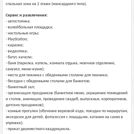
спальная зона на 2 этаже (мансардного типа).
Сервис и развлечения:
- автостоянка;
- волейбольная площадка;
- настольные игры;
- PlayStation;
- караоке;
- видеотека;
- батут, качели;
- баня (парилка, купель, комната отдыха, моечное отделение,
санузел, мини-кухня);
- места для пикника с обеденными столами для пикника;
- беседки с обеденными столами для банкетов;
- банкетный зал;
- организация праздников (банкетное меню, украшение помещений
и столов, анимация, проведение свадеб, выпускных, корпоративов,
детских праздников);
- конные прогулки (обучение верховой езде, поездки по маршрутам,
экскурсии для детей, фотосессия с лошадьми, катание на санях в
упряжке);
- прокат двухместного квадроцикла.