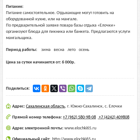
Питание:
Питание самостоятельное. Отдыхающие могут готовить на
оборудованной кухне, или на мангале.
По предварительной заявке повара базы отдыха «Елочки»
организуют блюда для пикника или банкета. Предлагаются услуги
мангальщика.
Период работы:
зима
весна
лето
осень
Цена за сутки начинается от:
6 000
р.
Поделиться:
Адрес:
Сахалинская область
,
г. Южно-Сахалинск, с. Елочки
Прямой номер телефона:
+7 (962) 580-98-08
+7 (4242) 409808
Адрес электронной почты:
www.elochki65.ru
Официальный сайт:
http://www.elochki65.ru