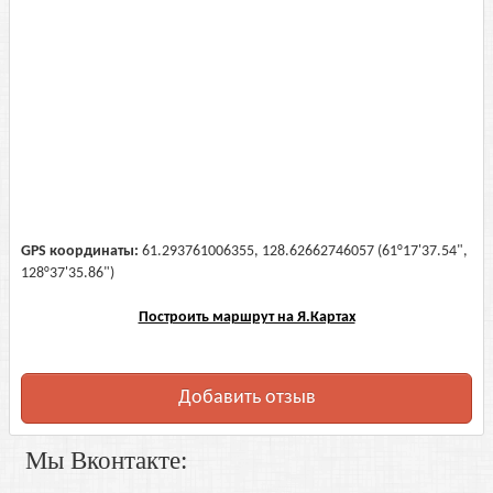
GPS координаты:
61.293761006355, 128.62662746057 (61°17'37.54",
128°37'35.86")
Построить маршрут на Я.Картах
Добавить отзыв
Мы Вконтакте: