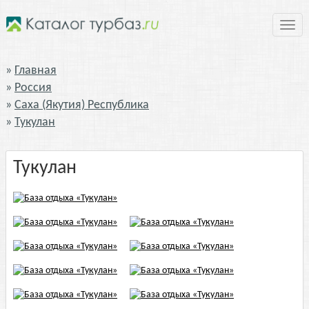
Нави
Главная
Россия
Саха (Якутия) Республика
Тукулан
Тукулан