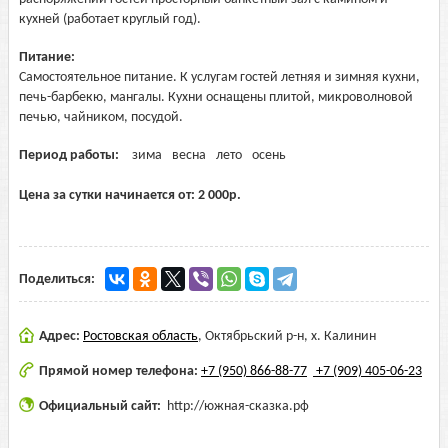
кухней (работает круглый год).
Питание:
Самостоятельное питание. К услугам гостей летняя и зимняя кухни,
печь-барбекю, мангалы. Кухни оснащены плитой, микроволновой
печью, чайником, посудой.
Период работы:
зима
весна
лето
осень
Цена за сутки начинается от:
2 000
р.
Поделиться:
Адрес:
Ростовская область
,
Октябрьский р-н, х. Калинин
Прямой номер телефона:
+7 (950) 866-88-77
+7 (909) 405-06-23
Официальный сайт:
http://южная-сказка.рф