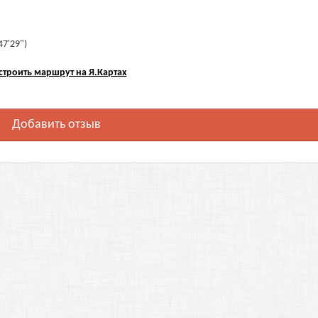
47'29")
строить маршрут на Я.Картах
Добавить отзыв