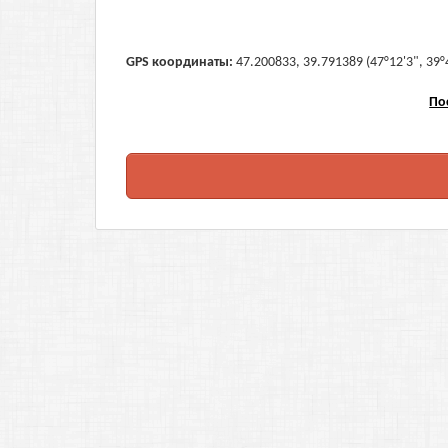
GPS координаты:
47.200833, 39.791389 (47°12'3", 39°
По