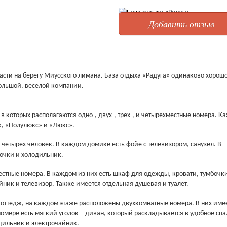
Добавить отзыв
ласти на берегу Миусского лимана. База отдыха «Радуга» одинаково хорош
 большой, веселой компании.
 которых располагаются одно-, двух-, трех-, и четырехместные номера. К
т», «Полулюкс» и «Люкс».
етырех человек. В каждом домике есть фойе с телевизором, санузел. В
бочки и холодильник.
естные номера. В каждом из них есть шкаф для одежды, кровати, тумбочки
йник и телевизор. Также имеется отдельная душевая и туалет.
коттедж, на каждом этаже расположены двухкомнатные номера. В них име
номере есть мягкий уголок – диван, который раскладывается в удобное сп
одильник и электрочайник.