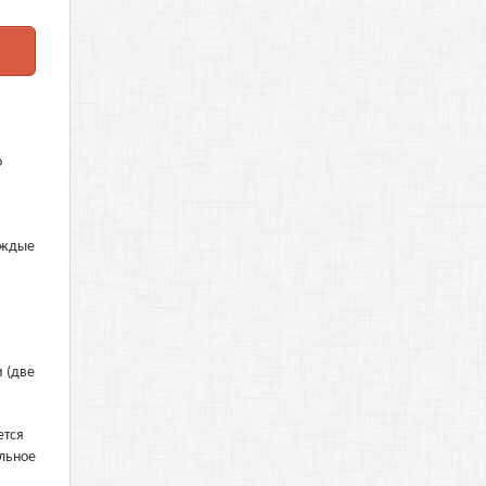
о
аждые
 (две
ется
альное