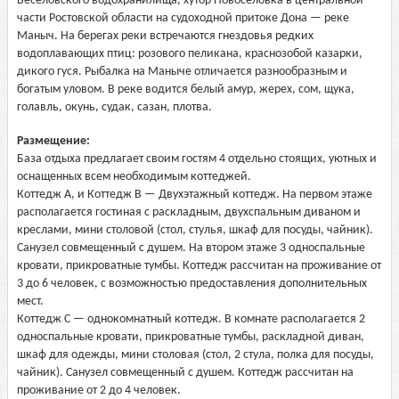
Весёловского водохранилища, хутор Новоселовка в центральной
части Ростовской области на судоходной притоке Дона — реке
Маныч. На берегах реки встречаются гнездовья редких
водоплавающих птиц: розового пеликана, краснозобой казарки,
дикого гуся. Рыбалка на Маныче отличается разнообразным и
богатым уловом. В реке водится белый амур, жерех, сом, щука,
голавль, окунь, судак, сазан, плотва.
Размещение:
База отдыха предлагает своим гостям 4 отдельно стоящих, уютных и
оснащенных всем необходимым коттеджей.
Коттедж А, и Коттедж В — Двухэтажный коттедж. На первом этаже
располагается гостиная с раскладным, двухспальным диваном и
креслами, мини столовой (стол, стулья, шкаф для посуды, чайник).
Санузел совмещенный с душем. На втором этаже 3 односпальные
кровати, прикроватные тумбы. Коттедж рассчитан на проживание от
3 до 6 человек, с возможностью предоставления дополнительных
мест.
Коттедж С — однокомнатный коттедж. В комнате располагается 2
односпальные кровати, прикроватные тумбы, раскладной диван,
шкаф для одежды, мини столовая (стол, 2 стула, полка для посуды,
чайник). Санузел совмещенный с душем. Коттедж рассчитан на
проживание от 2 до 4 человек.