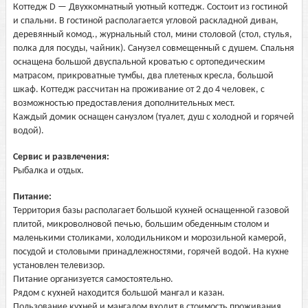
Коттедж D — Двухкомнатный уютный коттедж. Состоит из гостиной
и спальни. В гостиной располагается угловой раскладной диван,
деревянный комод., журнальный стол, мини столовой (стол, стулья,
полка для посуды, чайник). Санузел совмещенный с душем. Спальня
оснащена большой двуспальной кроватью с ортопедическим
матрасом, прикроватные тумбы, два плетеных кресла, большой
шкаф. Коттедж рассчитан на проживание от 2 до 4 человек, с
возможностью предоставления дополнительных мест.
Каждый домик оснащен санузлом (туалет, душ с холодной и горячей
водой).
Сервис и развлечения:
Рыбалка и отдых.
Питание:
Территория базы располагает большой кухней оснащенной газовой
плитой, микроволновой печью, большим обеденным столом и
маленькими столиками, холодильником и морозильной камерой,
посудой и столовыми принадлежностями, горячей водой. На кухне
установлен телевизор.
Питание организуется самостоятельно.
Рядом с кухней находится большой мангал и казан.
Пользование кухней и мангалом входит в стоимость проживания.