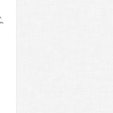
и,
ан,