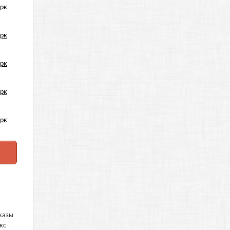
аказы
кс