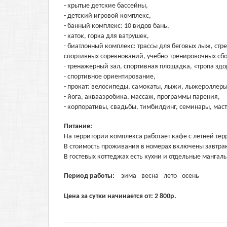
- крытые детские бассейны,
- детский игровой комплекс,
- банный комплекс: 10 видов бань,
- каток, горка для ватрушек,
- биатлонный комплекс: трассы для беговых лыж, стр
спортивных соревнований, учебно-тренировочных сбо
- тренажерный зал, спортивная площадка, «тропа здо
- спортивное ориентирование,
- прокат: велосипеды, самокаты, лыжи, лыжероллеры
- йога, аквааэробика, массаж, программы парения,
- корпоративы, свадьбы, тимбилдинг, семинары, мас
Питание:
На территории комплекса работает кафе с летней тер
В стоимость проживания в номерах включены завтра
В гостевых коттеджах есть кухни и отдельные мангал
Период работы:
зима
весна
лето
осень
Цена за сутки начинается от:
2 800
р.