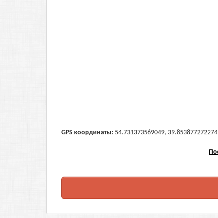
GPS координаты:
54.731373569049, 39.853877272274 (
По