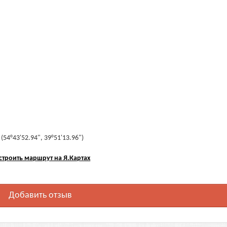
54°43'52.94", 39°51'13.96")
строить маршрут на Я.Картах
Добавить отзыв