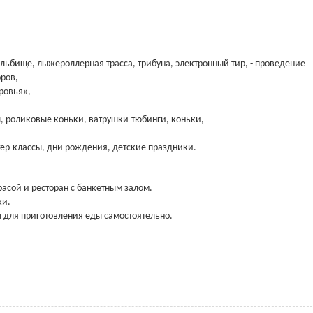
ельбище, лыжероллерная трасса, трибуна, электронный тир, - проведение
ров,
ровья»,
, роликовые коньки, ватрушки-тюбинги, коньки,
тер-классы, дни рождения, детские праздники.
расой и ресторан с банкетным залом.
ки.
ы для приготовления еды самостоятельно.