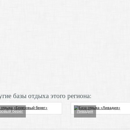
гие базы отдыха этого региона:
зовый берег
Ливадия