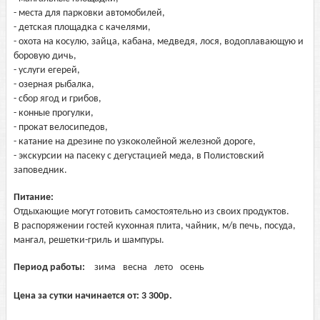
- места для парковки автомобилей,
- детская площадка с качелями,
- охота на косулю, зайца, кабана, медведя, лося, водоплавающую и
боровую дичь,
- услуги егерей,
- озерная рыбалка,
- сбор ягод и грибов,
- конные прогулки,
- прокат велосипедов,
- катание на дрезине по узкоколейной железной дороге,
- экскурсии на пасеку с дегустацией меда, в Полистовский
заповедник.
Питание:
Отдыхающие могут готовить самостоятельно из своих продуктов.
В распоряжении гостей кухонная плита, чайник, м/в печь, посуда,
мангал, решетки-гриль и шампуры.
Период работы:
зима
весна
лето
осень
Цена за сутки начинается от:
3 300
р.