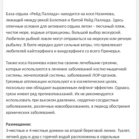
База отдыха «Рейд Паллада» находится на косе Назимова,
лежащей между рекой Болотная и бухтой Рейд Паллада. Здесь
отличные условия для активного отдыха летом – песчаный пляж,
чистое море, водные аттракционы, большой выбор экскурсий.
Любители рыбной ловли могут отправиться на морскую или речную
рыбалку. В бухте нередко дуют сильные ветры, что привлекает
любителей кайтсерфинга и виндсерфинга со всего Приморья.
Также коса Назимова известна своими лечебными грязями,
которые используются в лечении заболеваний костно-мышечной
системы, мочеполовой системы, заболеваний ЛОР-органов.
Грязевые аппликации используют и в косметических целях,
поскольку они обладают выраженным лифтинг-эффектом. Однако,
грязи имеют ряд противопоказаний. Их не рекомендуется
использовать при высоком давлении, сердечно-сосудистных
заболеваниях, различных новообразованиях, в период обострения
хронических заболеваний.
Размещение:
3-местные и 4-местные домики на второй береговой линии. Туалет,
летний душ и душ с горячей водой расположены в отдельных