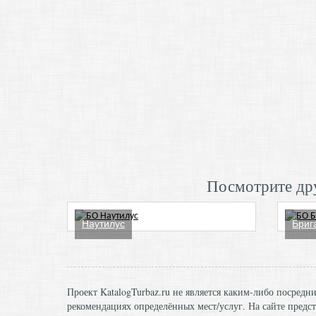
Посмотрите дру
Наутилус
Бриг
Проект KatalogTurbaz.ru не является каким-либо посред
рекомендациях определённых мест/услуг. На сайте предст