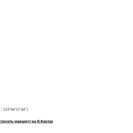
, 131°46'27.66")
строить маршрут на Я.Картах