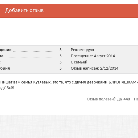
Добавить отзыв
ещение
5
Рекомендую
ние
5
Посещение: Август 2014
ис
5
С семьёй
тория
5
Отзыв написан: 2/12/2014
ишет вам семья Кузяевых, это те, что с двумя девочками-БЛИЗНЯШКАМИ
од? Всё!
Отзыв полезен?
Да
440
Н