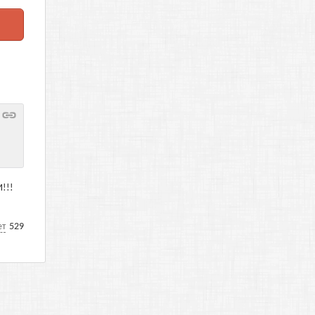
!!!
ет
529