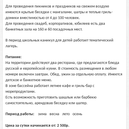
Для проведения пикников и праздников на свежем воздухе
имеются крытые беседки с мангалами, шатры и теплые гриль-
домики вместимостью от 4 до 100 человек.
Для проведения свадеб, корпоративов, юбилеев есть два
банкетных зала на 160 и 60 посадочных мест.
В период школьных каникул для детей работает тематический
лагерь.
Питание:
На территории действуют два ресторана, где предлагаются блюда
русской и европейской кухни. В стоимость размещения в любом
номере включен завтрак. Обед, ужин за отдельную оплату. Имеется
детское и банкетное меню.
В зоне бассейна работает летнее кафе и гриль-бар с
морепродуктами.
Есть возможность приготовить шашлык или барбекю
самостоятельно, арендовав беседку или шатер.
Период работы:
зима
весна
лето
осень
Цена за сутки начинается от:
2 500
р.