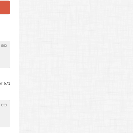
ет
671