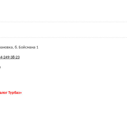
зановка, б. Бойсмана 1
4-249-38-23
u
талог Турбаз»