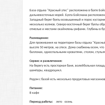
База отдыха "Красный утес" расположена в бухте Бо
дальневосточных морей. Бухта Бойсмана расположена
Западный берег бухты возвышенный и порос кустарни
несколько холмов. Северо-восточный берег бухты об
отмелые и местами окаймлены рифами. Глубины в бух
Размещение:
Для проживания на территории базы отдыха "Красный у
высоте 50 метров, на утесе. Дома снабжены всем, ч
баллонах, односпальными кроватями, столом, стульям
Сервис и развлечения:
На берегу есть просторная баня, волейбольная площ
шампуры, квадроцикл.
Рядом с базой есть несколько продуктовых магазино
Питание:
В кафе
Период работы:
лето
осень