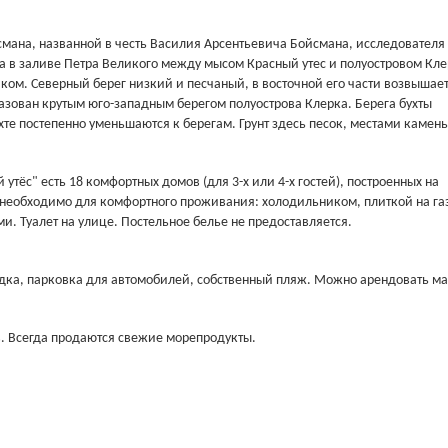
йсмана, названной в честь Василия Арсентьевича Бойсмана, исследователя
 в заливе Петра Великого между мысом Красный утес и полуостровом Кле
ком. Северный берег низкий и песчаный, в восточной его части возвышае
разован крутым юго-западным берегом полуострова Клерка. Берега бухты
те постепенно уменьшаются к берегам. Грунт здесь песок, местами камень
тёс" есть 18 комфортных домов (для 3-х или 4-х гостей), построенных на
то необходимо для комфортного проживания: холодильником, плиткой на га
и. Туалет на улице. Постельное белье не предоставляется.
адка, парковка для автомобилей, собственный пляж. Можно арендовать ма
в. Всегда продаются свежие морепродукты.