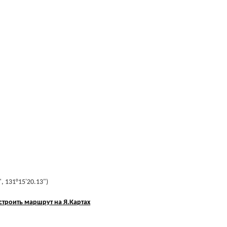
, 131°15'20.13")
строить маршрут на Я.Картах