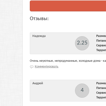
Отзывы:
Надежда
Разм
Пита
2.25
Серв
Терри
Очень неуютные, непродуманные, холодные дома - каз
Комментировать
Андрей
Разм
Пита
4
Серв
Терри