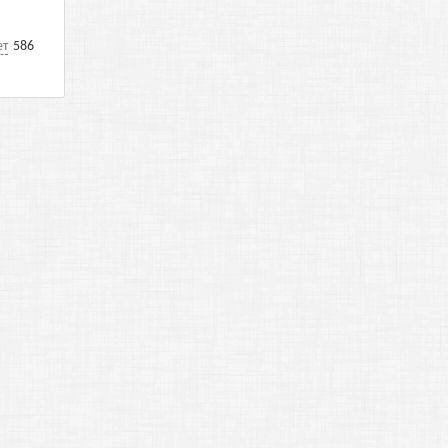
ет
586