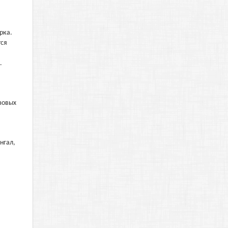
рка.
тся
.
зовых
нгал,