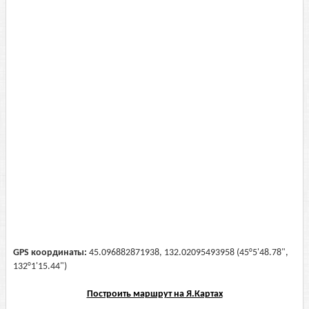
GPS координаты:
45.096882871938, 132.02095493958 (45°5'48.78",
132°1'15.44")
Построить маршрут на Я.Картах