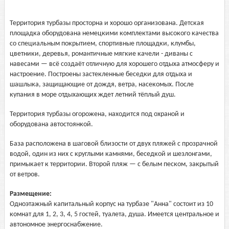
Территория турбазы просторна и хорошо организована. Детская
площадка оборудована немецкими комплектами высокого качества
со специальным покрытием, спортивные площадки, клумбы,
цветники, деревья, романтичные мягкие качели - диваны с
навесами — всё создаёт отличную для хорошего отдыха атмосферу и
настроение. Построены застекленные беседки для отдыха и
шашлыка, защищающие от дождя, ветра, насекомых. После
купания в море отдыхающих ждет летний тёплый душ.
Территория турбазы огорожена, находится под охраной и
оборудована автостоянкой.
База расположена в шаговой близости от двух пляжей с прозрачной
водой, один из них с круглыми камнями, беседкой и шезлонгами,
примыкает к территории. Второй пляж — с белым песком, закрытый
от ветров.
Размещение:
Одноэтажный капитальный корпус на турбазе "Анна" состоит из 10
комнат для 1, 2, 3, 4, 5 гостей, туалета, душа. Имеется центральное и
автономное энергоснабжение.