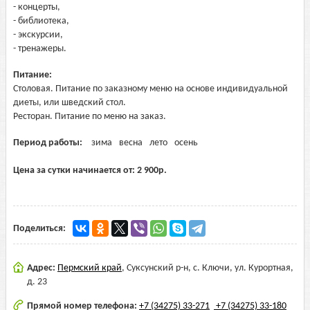
- концерты,
- библиотека,
- экскурсии,
- тренажеры.
Питание:
Столовая. Питание по заказному меню на основе индивидуальной
диеты, или шведский стол.
Ресторан. Питание по меню на заказ.
Период работы:
зима
весна
лето
осень
Цена за сутки начинается от:
2 900
р.
Поделиться:
Адрес:
Пермский край
,
Суксунский р-н, с. Ключи, ул. Курортная,
д. 23
Прямой номер телефона:
+7 (34275) 33-271
+7 (34275) 33-180