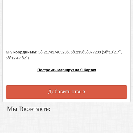
GPS координаты:
58.217417403236, 58.213838377233 (58°13'2.7",
58°12'49.82")
Построить маршрут на Я.Картах
Добавить отзыв
Мы Вконтакте: