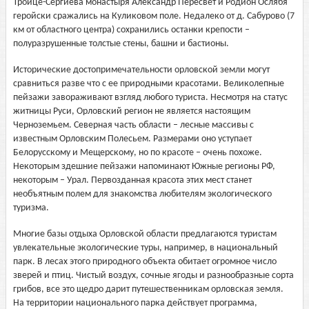
Троице-Сергиева монастыря Александр Пересвет и Родион Ослябя
геройски сражались на Куликовом поле. Недалеко от д. Сабурово (7
км от областного центра) сохранились останки крепости –
полуразрушенные толстые стены, башни и бастионы.
Исторические достопримечательности орловской земли могут
сравниться разве что с ее природными красотами. Великолепные
пейзажи завораживают взгляд любого туриста. Несмотря на статус
житницы Руси, Орловский регион не является настоящим
Черноземьем. Северная часть области – лесные массивы с
известным Орловским Полесьем. Размерами оно уступает
Белорусскому и Мещерскому, но по красоте – очень похоже.
Некоторым здешние пейзажи напоминают Южные регионы РФ,
некоторым – Урал. Первозданная красота этих мест станет
необъятным полем для знакомства любителям экологического
туризма.
Многие базы отдыха Орловской области предлагаются туристам
увлекательные экологические туры, например, в национальный
парк. В лесах этого природного объекта обитает огромное число
зверей и птиц. Чистый воздух, сочные ягоды и разнообразные сорта
грибов, все это щедро дарит путешественникам орловская земля.
На территории национального парка действует программа,