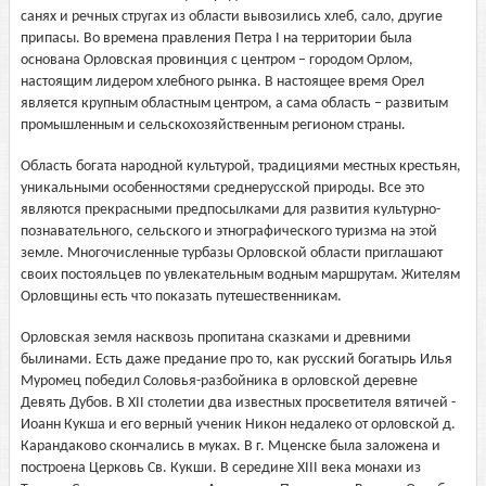
санях и речных стругах из области вывозились хлеб, сало, другие
припасы. Во времена правления Петра I на территории была
основана Орловская провинция с центром – городом Орлом,
настоящим лидером хлебного рынка. В настоящее время Орел
является крупным областным центром, а сама область – развитым
промышленным и сельскохозяйственным регионом страны.
Область богата народной культурой, традициями местных крестьян,
уникальными особенностями среднерусской природы. Все это
являются прекрасными предпосылками для развития культурно-
познавательного, сельского и этнографического туризма на этой
земле. Многочисленные турбазы Орловской области приглашают
своих постояльцев по увлекательным водным маршрутам. Жителям
Орловщины есть что показать путешественникам.
Орловская земля насквозь пропитана сказками и древними
былинами. Есть даже предание про то, как русский богатырь Илья
Муромец победил Соловья-разбойника в орловской деревне
Девять Дубов. В ХII столетии два известных просветителя вятичей -
Иоанн Кукша и его верный ученик Никон недалеко от орловской д.
Карандаково скончались в муках. В г. Мценске была заложена и
построена Церковь Св. Кукши. В середине XIII века монахи из