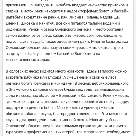
приток Оки – р. Жиздра. В Вытебеть впадает множество притоков и
стариц, а исток реки находится в недрах торфяных болот. В бассейн
Вытебети входят такие речки, как: Лисица, Голынь, Радовище,
Еленка, Шковка и Ракитня. Все они питаются талыми водами и
родниками. Речки и озера Орловского региона – место обитания
самой разной рыбы: лещ, сазан, язь, жерех, сом пресноводный,
подуст, щука и судак. Также здесь живут раки. Многие базы отдыха
Орловской области организуют своим туристам увлекательную и
азартную рыбалку в водном бассейне Вытебети и на
многочисленных озерах.
В орловских лесах водится много живности, здесь запросто можно
встретить рябчика или глухаря. А смешанные и хвойные леса
региона богаты белками и куницами. В лесных дебрях Хотынецкого
и Знаменского районов обитает бурый медведь, заглядывающий
сюда из соседних областей – Брянской и Калужской. Речки – место,
где можно встретить американскую или европейскую норку, выдру,
ондатру или речного бобра. Многие леса и урочища – место
обитания кабана, косули, благородного оленя, лося. Эти местности
служат для проведения лицензионной охоты. Многие турбазы
Орловской области предлагают помимо организации охотничьего
тура услуги профессиональных егерей, транспорт и все необходимое