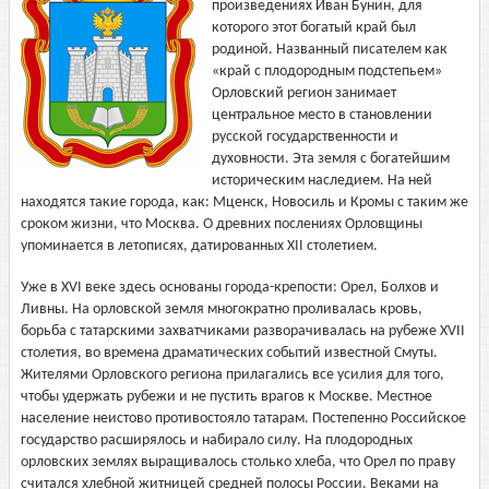
произведениях Иван Бунин, для
которого этот богатый край был
родиной. Названный писателем как
«край с плодородным подстепьем»
Орловский регион занимает
центральное место в становлении
русской государственности и
духовности. Эта земля с богатейшим
историческим наследием. На ней
находятся такие города, как: Мценск, Новосиль и Кромы с таким же
сроком жизни, что Москва. О древних послениях Орловщины
упоминается в летописях, датированных XII столетием.
Уже в XVI веке здесь основаны города-крепости: Орел, Болхов и
Ливны. На орловской земля многократно проливалась кровь,
борьба с татарскими захватчиками разворачивалась на рубеже ХVII
столетия, во времена драматических событий известной Смуты.
Жителями Орловского региона прилагались все усилия для того,
чтобы удержать рубежи и не пустить врагов к Москве. Местное
население неистово противостояло татарам. Постепенно Российское
государство расширялось и набирало силу. На плодородных
орловских землях выращивалось столько хлеба, что Орел по праву
считался хлебной житницей средней полосы России. Веками на