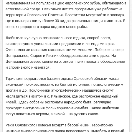
направленная на популяризацию европейского зубра, обитающего в
естественной среде. Несколько лет эта программа уже работает на
территории Орловского Полесья. Посетители могут зайти в зоопарк,
где в вольерах живут более 30 видов различных птиц и животных. В
озерах природного парка водится много рыбы.
Любители культурно-познавательного отдыха, скорей всего,
заинтересуются уникальными преданиями и легендами края.
Очень многие сказания связаны с этими местами. Побережья озер
Центральное, Старое и Рясник оборудованы зонами отдыха. На
Центральном озере, кроме того, открыт пункт проката оборудования
и спортивного инвентаря.
Туристам предлагается базами отдыха Орловской области масса
экскурсий по окрестностям, на Святой источник, по экологическим
тропам и др. Поклонники этнографических маршрутов смогут
насладиться визитом в с. Ильинское, где расположен народный
музей. Здесь собраны экспонаты народного быта, регулярно
проходят выступления фольклорного ансамбля. Также любители
могут покататься верхом, а зимой – на русских санях.
Реки Орловского Полесья входят в бассейн Оки. Территорию
национального природного парка пересекает р. Вытебеть и правый