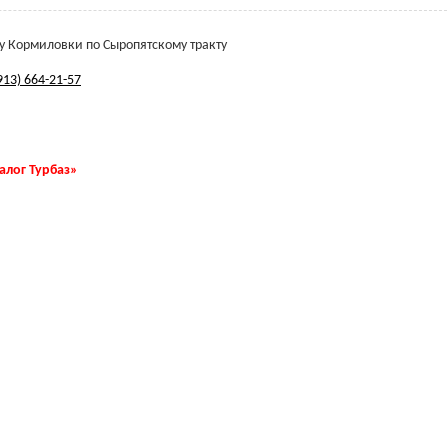
ону Кормиловки по Сыропятскому тракту
913) 664-21-57
талог Турбаз»