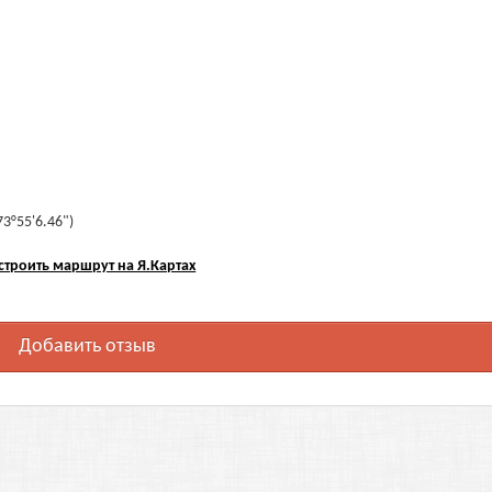
73°55'6.46")
строить маршрут на Я.Картах
Добавить отзыв