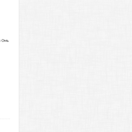
и Омь