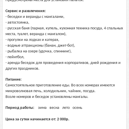
Предусмотрены места для установки палаток.
Сервис и развлечения:
- беседки и веранды с мангалами,
- автостоянка,
- русская баня (парная, купель, кухонная техника посуда, 4 спальных
места, туалет, веранда с мангалом),
- прогулки на лодках и катерах,
- водные аттракционы (банан, джет-бот),
- рыбалка на озере (удочка, спиннинг),
- пейнтбол,
- аренда беседок для проведения корпоративов, дней рождения и
других праздников.
Питание:
Самостоятельное приготовление еды. Во всех номерах имеются
микроволновая печь, холодильник, чайник, посуда.
Возле номеров и беседок установлены мангалы.
Период работы:
зима
весна
лето
осень
Цена за сутки начинается от:
2 000
р.