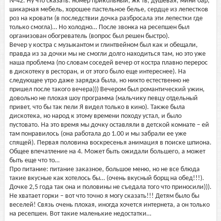
№42. Ну что сказать: номер прикольный, жк тв, душевая, мини бар,
шикарная мебель, хорошее пастельное белье, сердце из лепестков
роз на кровати (в последствии дочка разбросала эти лепестки где
только смогла)… Но холодно… После звонка на ресепшен был
организован обогреватель (вопрос был решен быстро).
Вечер у костра с музыкантом и глинтвейном был как и обещали,
правда из за дочки мы не смогли долго находиться там, но это уже
наша проблема (по словам соседей вечер от костра плавно перерос
в дискотеку в ресторан, и от этого было еще интереснее). На
следующее утро даже зарядка была, но никто естественно не
пришел после такого вечера))) Вечером был романтический ужин,
довольно не плохая шоу программа (мальчику певцу отдельный
привет, что бы так пели Я видел только в кино). Также была
дискотека, но народ к этому времени походу устал, и было
пустовато. На это время мы дочку оставляли в детской комнате – ей
там понравилось (она работала до 1.00 и мы забрали ее уже
спящей). Первая половина воскресенья анимация в поиске шпиона.
Общее впечатление на 4. Может быть ожидали большего, а может
быть еще что то…
Про питание: питание заказное, большое меню, но не все блюда
такие вкусные как хотелось бы… (очень вкусный борщ на обед!!!).
Дочке 2,5 года так она и половины не съедала того что приносили))).
Не хватает горки – вот что точно я могу сказать!!! Детям было бы
веселей! Связь очень плохая, иногда хочется интернета, а он только
на ресепшен. Вот такие маленькие недостатки…