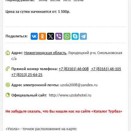
Период работы:
зима
весна
лето
осень
Цена за сутки начинается от:
1 500
р.
Поделиться:
Адрес:
Нижегородская область
,
Городецкий р-н, Смольковская
с/а
Прямой номер телефона:
+7 (83161) 46-008
+7 (83161) 46-105
+7 (8313) 25-64-25
Адрес электронной почты:
uzola2008@yandex.ru
Официальный сайт:
http://www.uzolahotel.ru
Не забудьте сказать, что Вы нашли нас на сайте «Каталог Турбаз»
«Узола» - точное расположение на карте: