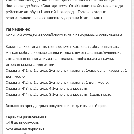
«Канавинская») до Чкаловска, далее на такси он автостанции в
Чкаловске до базы «Благодатное». От «Канавинской» также ходят
рейсовые автобусы Нижний Новгород – Пучеж, которые
останавливаются на остановке у деревни Котельницы.
Размещение:
Большой коттедж европейского типа с панорамным остеклением.
Каминная-гостиная, телевизор, кухня-столовая, обеденный стол,
мягкая мебель, четыре спальни, два санузла с ванной/душевой,
стиральная машина, кухонная техника, инфракрасная сауна,
игровая комната для детей.
Спальня №1 на 1 этаже: 2-спальная кровать, 1-спалоьная кровать. 1
доп. место.
Спальня №2 на 1 этаже: 2-спальная кровать. 1 доп. место.
Спальня №3 на 2 этаже: 4 1-спальных кровати.
Спальня №4 на 2 этаже: 3 1-спальных кровати. 1 доп. место.
Возможна аренда дома посуточно и на длительный срок.
Сервис и развлечения:
wi-fi на территории,
охраняемая парковка,