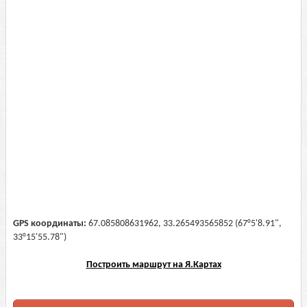
GPS координаты:
67.085808631962, 33.265493565852 (67°5'8.91",
33°15'55.78")
Построить маршрут на Я.Картах