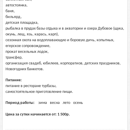
автостоянка,
баня,
бильярд,
детская площадка,
рыбалка в прудах базы отдыха и в акватории и озера Дубовое (щука,
окунь, лещ, язь, карась, карп),
сезонная охота на водоплавающую и боровую дичь, копытных,
егерское сопровождение,
прокат весельных лодок,
трансфер,
организация свадеб, юбилеев, корпоратиов, детских праздников,
Новогодних банкетов.
Питание:
питание в ресторане турбазы,
самостоятельное приготовление пищи.
Период работы:
зима
весна
лето
осень
Цена за сутки начинается от:
1 500
р.