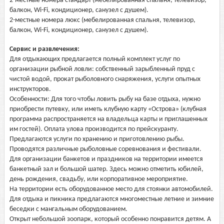
2-местные номера стандарт (мебелированная спальня, телевизор,
балкон, Wi-Fi, кондиционер, санузел с душем).
2-местные номера люкс (мебелированная спальня, телевизор,
балкон, Wi-Fi, кондиционер, санузел с душем).
Сервис и развлечения:
Для отдыхающих предлагается полный комплект услуг по
организации рыбной ловли: собственный зарыбленный пруд с
чистой водой, прокат рыболовного снаряжения, услуги опытных
инструкторов.
Особенности: Для того чтобы ловить рыбу на базе отдыха, нужно
приобрести путевку, или иметь клубную карту «Острова» (клубная
программа распространяется на владельца карты и приглашенных
им гостей). Оплата улова производится по прейскуранту.
Предлагаются услуги по хранению и приготовлению рыбы.
Проводятся различные рыболовные соревнования и фестивали.
Для организации банкетов и праздников на территории имеется
банкетный зал и большой шатер. Здесь можно отметить юбилей,
день рождения, свадьбу, или корпоративное мероприятие.
На территории есть оборудованное место для стоянки автомобилей.
Для отдыха и пикника предлагаются многоместные летние и зимние
беседки с мангальным оборудованием.
Открыт небольшой зоопарк, который особенно понравится детям. А