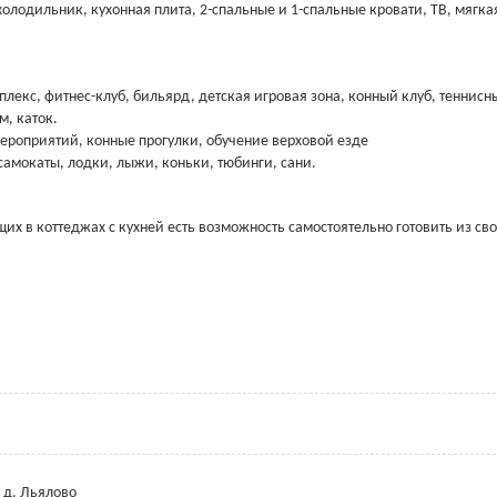
холодильник, кухонная плита, 2-спальные и 1-спальные кровати, ТВ, мягка
лекс, фитнес-клуб, бильярд, детская игровая зона, конный клуб, теннисн
м, каток.
мероприятий, конные прогулки, обучение верховой езде
самокаты, лодки, лыжи, коньки, тюбинги, сани.
их в коттеджах с кухней есть возможность самостоятельно готовить из св
 д. Льялово