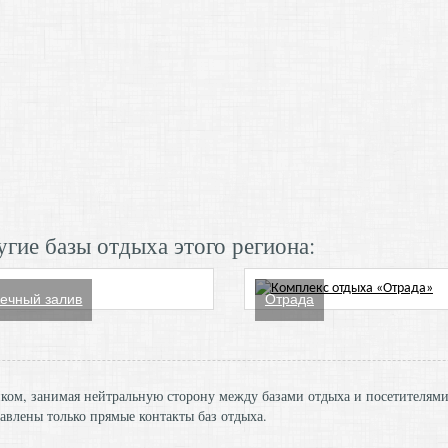
гие базы отдыха этого региона:
ечный залив
Отрада
ником, занимая нейтральную сторону между базами отдыха и посетителям
авлены только прямые контакты баз отдыха.