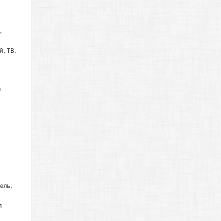
,
й, ТВ,
й
ель,
я