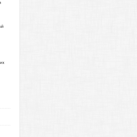
я
ый
оих