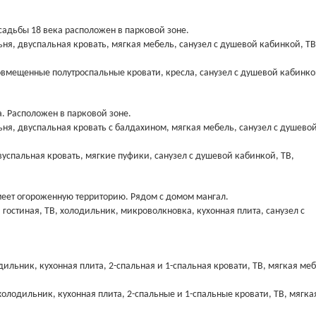
усадьбы 18 века расположен в парковой зоне.
ьня, двуспальная кровать, мягкая мебель, санузел с душевой кабинкой, ТВ
овмещенные полутроспальные кровати, кресла, санузел с душевой кабинко
а. Расположен в парковой зоне.
ьня, двуспальная кровать с балдахином, мягкая мебель, санузел с душево
вуспальная кровать, мягкие пуфики, санузел с душевой кабинкой, ТВ,
имеет огороженную территорию. Рядом с домом мангал.
гостиная, ТВ, холодильник, микроволкновка, кухонная плита, санузел с
ильник, кухонная плита, 2-спальная и 1-спальная кровати, ТВ, мягкая меб
холодильник, кухонная плита, 2-спальные и 1-спальные кровати, ТВ, мягка