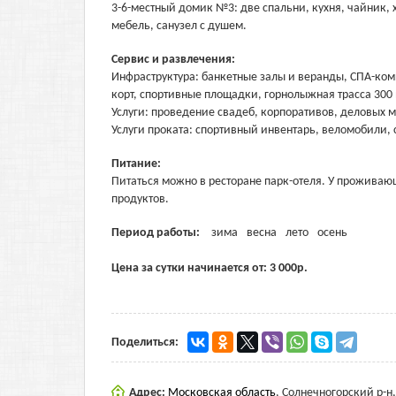
3-6-местный домик №3: две спальни, кухня, чайник, 
мебель, санузел с душем.
Сервис и развлечения:
Инфраструктура: банкетные залы и веранды, СПА-комп
корт, спортивные площадки, горнолыжная трасса 300 
Услуги: проведение свадеб, корпоративов, деловых 
Услуги проката: спортивный инвентарь, веломобили, 
Питание:
Питаться можно в ресторане парк-отеля. У проживающ
продуктов.
Период работы:
зима
весна
лето
осень
Цена за сутки начинается от:
3 000
р.
Поделиться:
Адрес:
Московская область
,
Солнечногорский р-н,