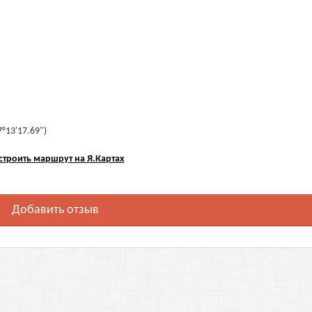
7°13'17.69")
строить маршрут на Я.Картах
Добавить отзыв