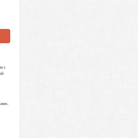
у с
ой
ьник.