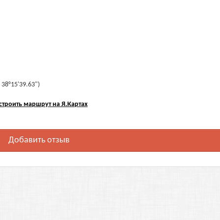
 38°15'39.63")
строить маршрут на Я.Картах
Добавить отзыв