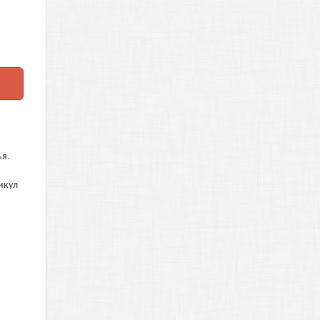
ья.
икул