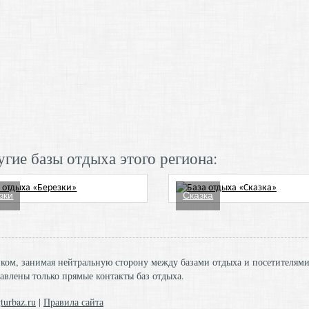
гие базы отдыха этого региона:
зки
Сказка
ником, занимая нейтральную сторону между базами отдыха и посетителям
авлены только прямые контакты баз отдыха.
turbaz.ru
|
Правила сайта