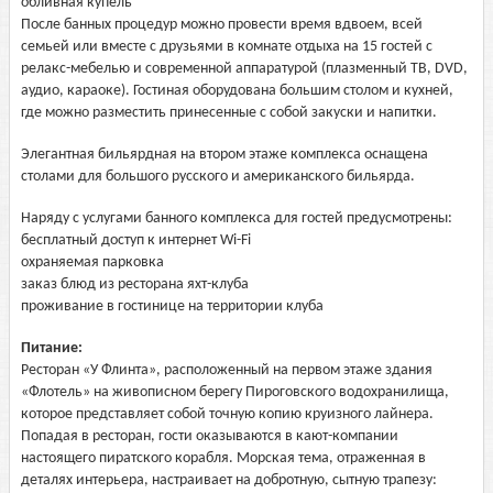
обливная купель
После банных процедур можно провести время вдвоем, всей
семьей или вместе с друзьями в комнате отдыха на 15 гостей с
релакс-мебелью и современной аппаратурой (плазменный ТВ, DVD,
аудио, караоке). Гостиная оборудована большим столом и кухней,
где можно разместить принесенные с собой закуски и напитки.
Элегантная бильярдная на втором этаже комплекса оснащена
столами для большого русского и американского бильярда.
Наряду с услугами банного комплекса для гостей предусмотрены:
бесплатный доступ к интернет Wi-Fi
охраняемая парковка
заказ блюд из ресторана яхт-клуба
проживание в гостинице на территории клуба
Питание:
Ресторан «У Флинта», расположенный на первом этаже здания
«Флотель» на живописном берегу Пироговского водохранилища,
которое представляет собой точную копию круизного лайнера.
Попадая в ресторан, гости оказываются в кают-компании
настоящего пиратского корабля. Морская тема, отраженная в
деталях интерьера, настраивает на добротную, сытную трапезу: