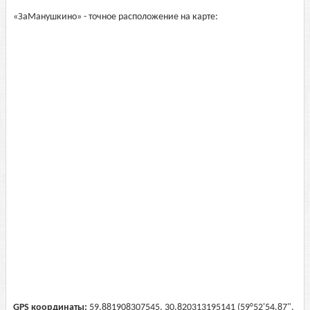
«ЗаМанушкино» - точное расположение на карте:
GPS координаты:
59.881908307545, 30.820313195141 (59°52'54.87",