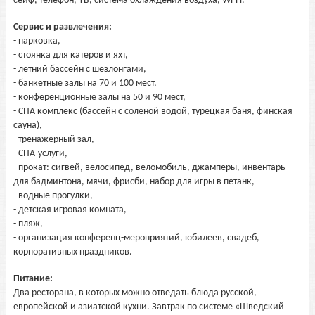
сейф, телефон, ТВ, система охлаждения воздуха, Wi-Fi.
Сервис и развлечения:
- парковка,
- стоянка для катеров и яхт,
- летний бассейн с шезлонгами,
- банкетные залы на 70 и 100 мест,
- конференционные залы на 50 и 90 мест,
- СПА комплекс (бассейн с соленой водой, турецкая баня, финская
сауна),
- тренажерный зал,
- СПА-услуги,
- прокат: сигвей, велосипед, веломобиль, джамперы, инвентарь
для бадминтона, мячи, фрисби, набор для игры в петанк,
- водные прогулки,
- детская игровая комната,
- пляж,
- организация конференц-мероприятий, юбилеев, свадеб,
корпоративных праздников.
Питание:
Два ресторана, в которых можно отведать блюда русской,
европейской и азиатской кухни. Завтрак по системе «Шведский