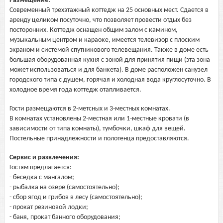
Размещение:
Современный трехэтажный коттедж на 25 основных мест. Сдается в
аренду целиком посуточно, что позволяет провести отдых без
посторонних. Коттедж оснащен общим залом с камином,
музыкальным центром и караоке, имеется телевизор с плоским
экраном и системой спутникового телевещания. Также в доме есть
большая оборудованная кухня с зоной для принятия пищи (эта зона
может использоваться и для банкета). В доме расположен санузел
городского типа с душем, горячая и холодная вода круглосуточно. В
холодное время года коттедж отапливается.
Гости размещаются в 2-метсных и 3-местных комнатах.
В комнатах установлены 2-местная или 1-местные кровати (в
зависимости от типа комнаты), тумбочки, шкаф для вещей.
Постельные принадлежности и полотенца предоставляются.
Сервис и развлечения:
Гостям предлагается:
- беседка с мангалом;
- рыбалка на озере (самостоятельно);
- сбор ягод и грибов в лесу (самостоятельно);
- прокат резиновой лодки;
- баня, прокат банного оборудования;