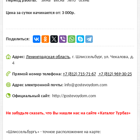
Период работы:
зима
весна
лето
осень
Цена за сутки начинается от:
3 000
р.
Поделиться:
Адрес:
Ленинградская область
,
г. Шлиссельбург, ул. Чекалова, д.
4
Прямой номер телефона:
+7 (812) 715-71-67
+7 (812) 969-30-25
Адрес электронной почты:
info@gostevoydom.com
Официальный сайт:
http://gostevoydom.com
Не забудьте сказать, что Вы нашли нас на сайте «Каталог Турбаз»
«Шлиссельбургъ» - точное расположение на карте: